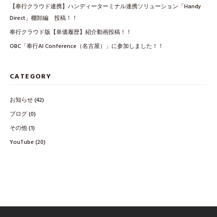
【奉行クラウド連携】ハンディーターミナル連携ソリューション「Handy
Direct」棚卸編 投稿！！
奉行クラウド版【単価履歴】紹介動画投稿！！
OBC「奉行AI Conference（名古屋）」に参加しました！！
CATEGORY
お知らせ
(42)
ブログ
(0)
その他
(1)
YouTube
(20)