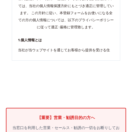
ては、当社の個人情報保護方針にもとづき適正に管理してい
ます。 この方針に従い、本登録フォームをお使いになる全
ての方の個人情報については、以下のプライバシーポリシー
に従って適正･厳格に管理致します。
1.個人情報とは
当社が当ウェブサイトを通じてお客様から提供を受ける住
所、氏名、年齢、電話番号、メールアドレス等、お客様様個
人を識別できる情報またはお客様個人固有の情報をいいま
す。
2.個人情報の収集
当社が当ウェブサイトを通じてお客様より個人情報をご提供
いただくことが必要な場合には、予めその目的を明示し、そ
の必要な限度においてこれを行います。
個人情報を当社に提供することを希望されない場合、お客様
【重要】営業・勧誘目的の方へ
自身のご判断により、その提供を拒むことができます。
当窓口を利用した営業・セールス・勧誘の一切をお断りしてお
但し、この場合、当ウェブサイトにおいて個人情報が不可欠