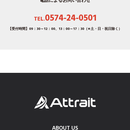
電話によるお問い合わせ
人の生命、身体又は財産の保護のために必要がある場合
であって、本人の同意を得ることが困難であるとき
0574-24-0501
公衆衛生の向上のために特に必要がある場合であって、
TEL.
本人の同意を得ることが困難であるとき
【受付時間】09：30～12：00、13：00～17：30（※土・日・祝日除く）
5.個人情報に関する権利
お客様より本人情報に関する、利用目的の通知、開示・訂
正・追加または削除及び利用・提供の停止の依頼があった場
合、妥当な範囲で対応致します。
お客様が、コンタクトフォームより送信した個人情報の訂正
を希望する場合は、訂正を反映した最新の個人情報を登録フ
ォームより再送信することで当社は訂正を受け付け致しま
す。
ABOUT US