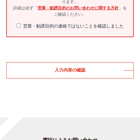
ります。
なサービスをご利用になれない場合があります。ご了承くだ
詳細は必ず「
営業・勧誘目的のお問い合わせに関する方針
」を
さい。
ご確認ください。
営業・勧誘目的の連絡ではないことを確認しました
3.個人情報の利用
お客様にご提供いただきました個人情報につきましては、お
客様に明示しました目的の範囲内で利用します。
その目的の範囲を超えてお客様の個人情報を利用する必要が
生じた場合は、お客様に事前にその利用目的をご連絡しま
す。
お客様がご了解いただけない場合、お客様自身のご判断によ
りかかる利用を拒むことができます。
4.個人情報の第三者への提供について
当社は、以下の場合を除き、お客様の個人情報を当該登録者
の同意を得ずに第三者に開示したり、前項記載の目的以外の
目的で利用することは致しません。
法令に基づく場合